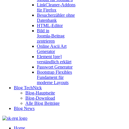
LinkCleaner‑Addons
für Firefox
Besucherzähler ohne
Datenbank
HTML‑Editor
Bild in
Joomla‑Beitrag
zentrieren
Online Ascii Art
Generator
Element [pre]
verständlich erklärt
Passwort Generator
Bootstrap Flexibles
Fundament für
moderne Layouts
Blog TechNick
Blog-Hauptseite
Blog-Download
Alle Blog Beiträge
Blog News
Home