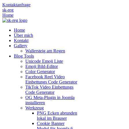
Kontaktanfrage
sk-reg
Home
Home
Über mich
Kontakt
Gallery
Wallersteig am Regen
Blog Tools
Unicode Emoji Liste
Emoji Bild‑Editor
Color Generator
Facebook Reel Video
Einbettungs Code Generator
TikTok Video Einbettungs
Code Generator
OG Meta‑Plugin in Joomla
installieren
Werkzeug
PNG Ecken abrunden
lokal im Brauser
Cookie Banner
Modul für Joomla 6