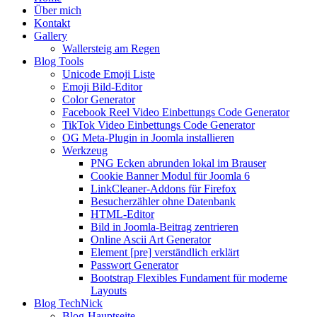
Über mich
Kontakt
Gallery
Wallersteig am Regen
Blog Tools
Unicode Emoji Liste
Emoji Bild‑Editor
Color Generator
Facebook Reel Video Einbettungs Code Generator
TikTok Video Einbettungs Code Generator
OG Meta‑Plugin in Joomla installieren
Werkzeug
PNG Ecken abrunden lokal im Brauser
Cookie Banner Modul für Joomla 6
LinkCleaner‑Addons für Firefox
Besucherzähler ohne Datenbank
HTML‑Editor
Bild in Joomla‑Beitrag zentrieren
Online Ascii Art Generator
Element [pre] verständlich erklärt
Passwort Generator
Bootstrap Flexibles Fundament für moderne
Layouts
Blog TechNick
Blog-Hauptseite